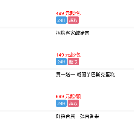
499 元起/包
24H
超取
招牌客家鹹豬肉
149 元起/包
24H
超取
買一送一-斑蘭芋巴斯克蛋糕
699 元起/顆
24H
超取
鮮採台農一號百香果