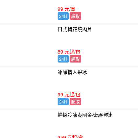
99 元/盒
24H
超取
日式梅花燒肉片
89 元起/包
24H
超取
冰釀情人果冰
99 元起/包
24H
超取
鮮採冷凍泰國金枕頭榴槤
359 元起/盒