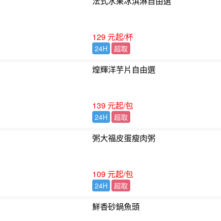
法式水果冰淇淋自由選
129 元起/杯
24H
超取
煌輝洋芋片自由選
139 元起/包
24H
超取
粥大福皮蛋瘦肉粥
109 元起/包
24H
超取
鮮香砂鍋魚頭