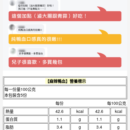
【麻辣鴨血】營養標示
每一份量100公克
本包裝含5份
每份
每100公克
熱量
42.6
kcal
42.6
kcal
蛋白質
1.1
g
1.1
g
脂肪
3.4
g
3.4
g