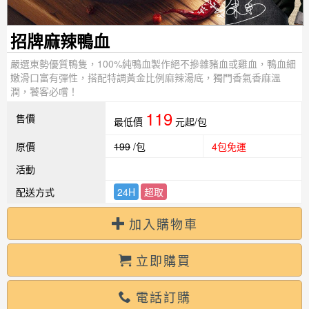
招牌麻辣鴨血
嚴選東勢優質鴨隻，100%純鴨血製作絕不摻雜豬血或雞血，鴨血細
嫩滑口富有彈性，搭配特調黃金比例麻辣湯底，獨門香氣香麻溫
潤，饕客必嚐！
119
售價
最低價
元起/包
原價
199
/包
4包免運
活動
配送方式
24H
超取
加入購物車
立即購買
電話訂購