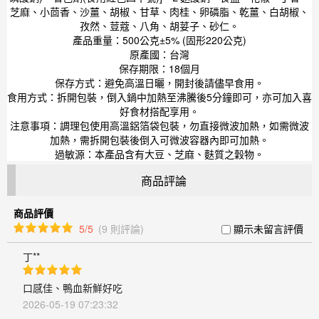
芝麻、小茴香、沙薑、胡椒、甘草、肉桂、卵磷脂、乾薑、白胡椒、
孜然、荳蔻、八角、胡荽子、砂仁。
產品重量：500公克±5% (固形220公克)
原產國：台灣
保存期限：18個月
保存方式：避免高溫日曬，開封後請儘早食用。
食用方式：拆開包裝，倒入鍋中加熱至沸騰後5分鐘即可，亦可加入喜
好食材搭配享用。
注意事項：調理包使用高溫鋁箔袋包裝，勿直接微波加熱，如需微波
加熱，需拆開包裝後倒入可微波容器內即可加熱。
過敏源：本產品含有大豆、芝麻、麩質之穀物。
商品評論
商品評價
5/5
(9 則評論)
顯示未留言評價
丁**
口感佳、鴨血新鮮好吃
2026-05-19 07:23:32