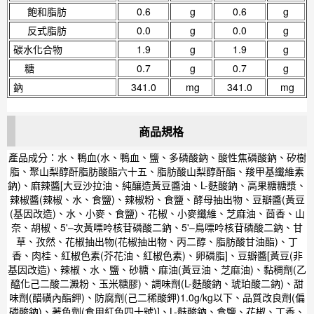
飽和脂肪
0.6
g
0.6
g
反式脂肪
0.0
g
0.0
g
碳水化合物
1.9
g
1.9
g
糖
0.7
g
0.7
g
鈉
341.0
mg
341.0
mg
商品規格
產品成分：水、鴨血(水、鴨血、鹽、多磷酸鈉、酸性焦磷酸鈉、矽樹
脂、聚山梨醇酐脂肪酸酯六十五、脂肪酸山梨醇酐酯、羧甲基纖維素
鈉)、麻辣醬[大豆沙拉油、純釀造黃豆醬油、L-麩酸鈉、高果糖糖漿、
辣椒醬(辣椒、水、食鹽)、辣椒粉、食鹽、酵母抽出物、豆瓣醬(黃豆
(基因改造)、水、小麥、食鹽)、花椒、小麥纖維、芝麻油、茴香、山
奈、胡椒、5'–次黃嘌呤核苷磷酸二鈉、5'–鳥嘌呤核苷磷酸二鈉、甘
草、孜然、花椒抽出物(花椒抽出物、丙二醇、脂肪酸甘油酯)、丁
香、肉桂、紅椒色素(芥花油、紅椒色素)、卵磷脂]、豆瓣醬[黃豆(非
基因改造)、辣椒、水、鹽、砂糖、麻油(黃豆油、芝麻油)、黏稠劑(乙
醯化己二酸二澱粉、玉米糖膠)、調味劑(L-麩酸鈉、琥珀酸二鈉)、甜
味劑(醋磺內酯鉀)、防腐劑(己二稀酸鉀)1.0g/kg以下、品質改良劑(偏
磷酸鈉)、著色劑(食用紅色四十號)]、L-麩酸鈉、食鹽、花椒、丁香、