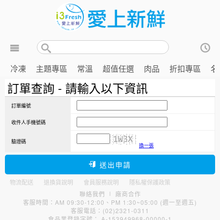
冷凍
主題專區
常溫
超值任選
肉品
折扣專區
名
訂單查詢 - 請輸入以下資訊
訂單編號
收件人手機號碼
驗證碼
換一張
送出申請
物流配送
退換貨說明
會員服務說明
隱私權保護政策
聯絡我們
∣
廠商合作
客服時間：AM 09:30-12:00、PM 1:30~05:00 (週一至週五)
客服電話：(02)2321-0311
食品業登錄字號： A-153949968-00000-1