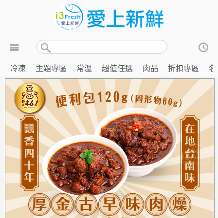
冷凍
主題專區
常溫
超值任選
肉品
折扣專區
名