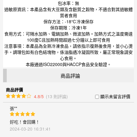
包冰率：無
過敏原資訊：本產品含有大豆類及含麩質之穀物，不適合對其過敏體
質者食用
保存方法：-18℃冷凍保存
保存期限：冷凍1年
食用方式：可隔水加熱、電鍋加熱、微波加熱。加熱方式之溫度需達
100度C且加熱時間超過七分鐘以上即可食用
注意事項：本產品為全熟冷凍食品，請依指示復熱後食用，並小心燙
手。調理包如有白色結塊物，係油脂遇冷凝固所致，屬正常現象請安
心食用。
本廠通過ISO22000與HACCP食品安全驗證。
商品評論
商品評價
4.8/5
(13 則評論)
顯示未留言評價
張**
好吃！會回購！
2024-03-20 16:31:41