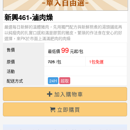
新興461-滷肉燥
嚴選每日新鮮的溫體豬肉，先用獨門配方與新鮮熬煮的湯頭鋪底再
以純瘦肉的扎實口感和滿是膠質的豬皮。繁瑣的作法食在安心的好
選擇，來PK於市面上滿滿肥肉的肉燥
99
售價
最低價
元起/包
原價
725
/包
1包免運
活動
配送方式
24H
超取
加入購物車
立即購買