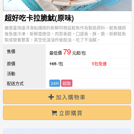
超好吃卡拉脆魷(原味)
嚴選臺灣遠洋漁船捕撈的新鮮阿根延魷魚作為製造原料，魷魚捕撈
後急速冷凍，新鮮度絶佳，肉質香甜。囗感香、酥、脆，新鮮鱿魚
製成營養豐富。真空低溫油炸後脫油，吃了不油膩。
79
售價
最低價
元起/包
原價
165
/包
5包免運
活動
配送方式
24H
超取
加入購物車
立即購買