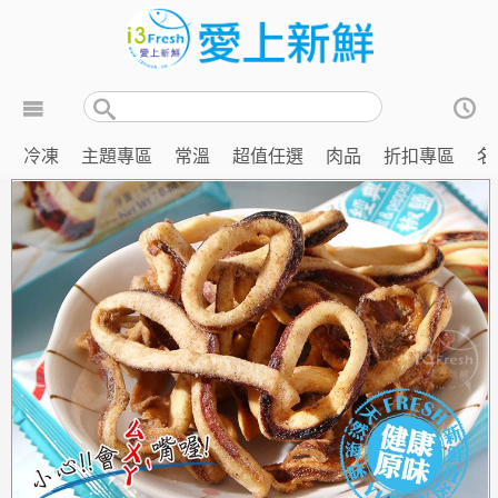
冷凍
主題專區
常溫
超值任選
肉品
折扣專區
名