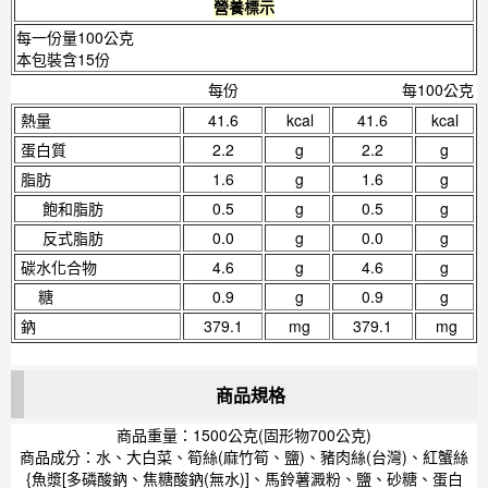
營養標示
每一份量100公克
本包裝含15份
每份
每100公克
熱量
41.6
kcal
41.6
kcal
蛋白質
2.2
g
2.2
g
脂肪
1.6
g
1.6
g
飽和脂肪
0.5
g
0.5
g
反式脂肪
0.0
g
0.0
g
碳水化合物
4.6
g
4.6
g
糖
0.9
g
0.9
g
鈉
379.1
mg
379.1
mg
商品規格
商品重量：1500公克(固形物700公克)
商品成分：水、大白菜、筍絲(麻竹筍、鹽)、豬肉絲(台灣)、紅蟹絲
{魚漿[多磷酸鈉、焦糖酸鈉(無水)]、馬鈴薯澱粉、鹽、砂糖、蛋白