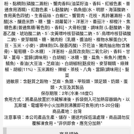
粉、黏稠劑(磷酸二澱粉)、蟹肉香料(油菜籽油、香料、紅椒色素、普
通食用酒精)、紅麴色素、L-麩酸鈉}、偽魚翅(水、明膠、海藻酸鈉、
食用黃色四號)、生香菇絲、白蝦仁、蟹管肉、花枝、馬鈴薯澱粉、烏
醋[水、釀造米酢、糖、鹽、胡蘿蔔汁、洋蔥汁、番茄汁、柳橙汁、焦
糖色素(普通焦糖/著色劑)、香料]、大骨粉{鹽、調味劑 (L-麩酸鈉、胺
基乙酸、琥珀酸二鈉、5´-次黃嘌呤核苷磷酸二鈉、5´-鳥嘌呤核苷磷酸
二鈉)、麥芽糊精、糖、豬肉粉〔乳糖、醬油粉、植物水解蛋白(大
豆、玉米、小麥)、調味劑(DL-胺基丙酸)、芥花油、豬肉抽出物(含豬
骨)、葡萄糖、D-木糖〕、洋蔥粉、品質改良劑(二氧化矽)、香料、甘
草、薑母、當歸(調味用)、白胡椒}、冰糖、鹽、扁魚、柴魚片(鰹魚、
鯖魚)、香油(大豆油、芝麻油)、白胡椒粉[麩皮粉、麥芽糊精、綠辣
椒、胡椒(11%)、玉米澱粉、辣椒、茶枝、八角、當歸(調味用)]、髮
菜
過敏原：含麩質之穀物、芝麻、魚類、甲殼類、頭足類、奶類、蛋
類、大豆及其製品
保存期限：2年(冷凍-18度C)
食用方式：將產品放置於冷藏解凍後，拆袋倒入可加熱容器鍋內，以
瓦斯爐、電爐等中小火加熱到沸騰即可食用(約15-20分鐘)
商品產地：台灣
注意事項：本公司產品生產、儲存、運送均採低溫處理，商品請勿反
覆解凍食用。*非供即食，應充分加熱*