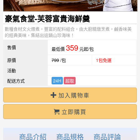
豪氣食堂-芙蓉富貴海鮮羹
數種食材文火煨煮，豐富的配料組合，由大廚精燉烹煮，鹹香味美
的經典美味，集結出這鍋山珍海味！
359
售價
最低價
元起/包
原價
799
/包
1包免運
活動
配送方式
24H
超取
加入購物車
立即購買
商品介紹
商品規格
商品評論