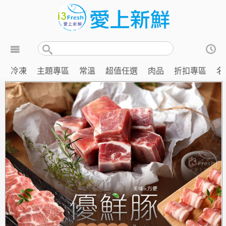
冷凍
主題專區
常溫
超值任選
肉品
折扣專區
名