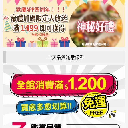
七天品質滿意保證