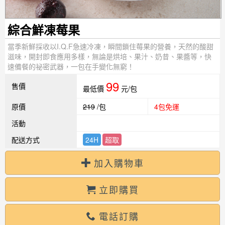
綜合鮮凍莓果
當季新鮮採收以I.Q.F急速冷凍，瞬間鎖住莓果的營養，天然的酸甜
滋味，開封即食應用多樣，無論是烘培、果汁、奶昔、果醬等，快
速備餐的祕密武器，一包在手變化無窮！
99
售價
最低價
元/包
原價
219
/包
4包免運
活動
配送方式
24H
超取
加入購物車
立即購買
電話訂購