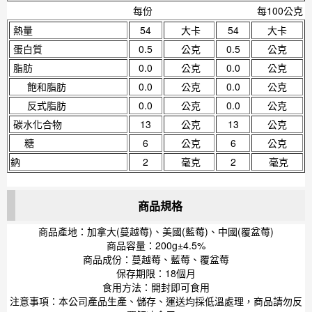
每份
每100公克
熱量
54
大卡
54
大卡
蛋白質
0.5
公克
0.5
公克
脂肪
0.0
公克
0.0
公克
飽和脂肪
0.0
公克
0.0
公克
反式脂肪
0.0
公克
0.0
公克
碳水化合物
13
公克
13
公克
糖
6
公克
6
公克
鈉
2
毫克
2
毫克
商品規格
商品產地：加拿大(蔓越莓)、美國(藍莓)、中國(覆盆莓)
商品容量：200g±4.5%
商品成份：蔓越莓、藍莓、覆盆莓
保存期限：18個月
食用方法：開封即可食用
注意事項：本公司產品生產、儲存、運送均採低溫處理，商品請勿反