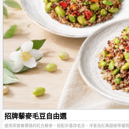
招牌藜麥毛豆自由選
選用高營養價值的紅白藜麥，搭配非基改毛豆、洋蔥及紅黃甜椒等優