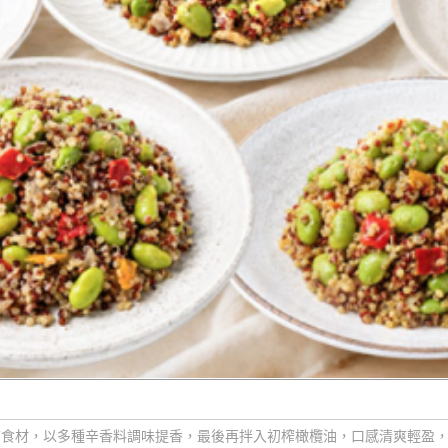
質食材，以多種辛香料調味提香，最後再拌入初榨橄欖油，口感清爽輕盈