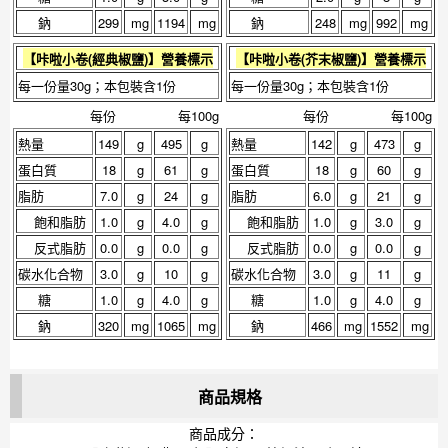
鈉
299
mg
1194
mg
鈉
248
mg
992
mg
【
咔啦小卷(經典椒鹽)
】營養標示
【
咔啦小卷(芥末椒鹽)
】營養標示
每一份量30g；本包裝含1份
每一份量30g；本包裝含1份
每份
每100g
每份
每100g
熱量
149
g
495
g
熱量
142
g
473
g
蛋白質
18
g
61
g
蛋白質
18
g
60
g
脂肪
7.0
g
24
g
脂肪
6.0
g
21
g
飽和脂肪
1.0
g
4.0
g
飽和脂肪
1.0
g
3.0
g
反式脂肪
0.0
g
0.0
g
反式脂肪
0.0
g
0.0
g
碳水化合物
3.0
g
10
g
碳水化合物
3.0
g
11
g
糖
1.0
g
4.0
g
糖
1.0
g
4.0
g
鈉
320
mg
1065
mg
鈉
466
mg
1552
mg
商品規格
商品成分：