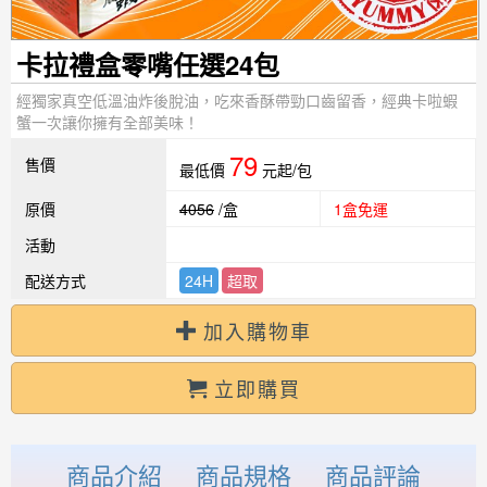
卡拉禮盒零嘴任選24包
經獨家真空低溫油炸後脫油，吃來香酥帶勁口齒留香，經典卡啦蝦
蟹一次讓你擁有全部美味！
79
售價
最低價
元起/包
原價
4056
/盒
1盒免運
活動
配送方式
24H
超取
加入購物車
立即購買
商品介紹
商品規格
商品評論