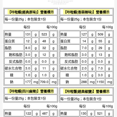
【
咔啦蝦(經典原味)
】營養標示
【
咔啦蝦(香蒜辣味)
】營養標示
每一份量25g；本包裝含1份
每一份量25g；本包裝含1份
每份
每100g
每份
每100g
熱量
131
g
523
g
熱量
127
g
509
g
蛋白質
12
g
48
g
蛋白質
14
g
55
g
脂肪
8.0
g
32
g
脂肪
7.0
g
29
g
飽和脂肪
3.0
g
12
g
飽和脂肪
3.0
g
13
g
反式脂肪
0.0
g
0.0
g
反式脂肪
0.0
g
0.0
g
碳水化合物
3.0
g
11
g
碳水化合物
2.0
g
7.0
g
糖
1.0
g
1.0
g
糖
1.0
g
3.0
g
鈉
177
mg
709.0
mg
鈉
288
mg
1150
mg
【
咔啦蝦(四川麻辣)
】營養標示
【
咔啦蟹(經典椒鹽)
】營養標示
每一份量25g；本包裝含1份
每一份量25g；本包裝含1份
每份
每100g
每份
每100g
熱量
122
g
487
g
熱量
130
g
521
g