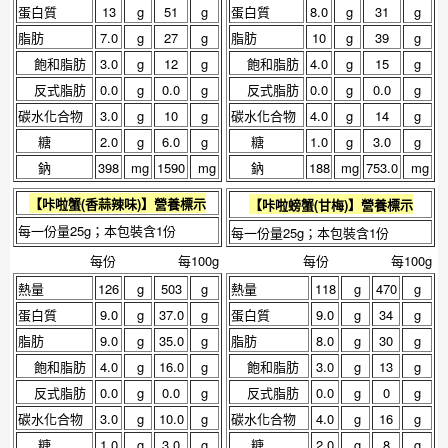
蛋白質
13
g
51
g
蛋白質
8.0
g
31
g
脂肪
7.0
g
27
g
脂肪
10
g
39
g
飽和脂肪
3.0
g
12
g
飽和脂肪
4.0
g
15
g
反式脂肪
0.0
g
0.0
g
反式脂肪
0.0
g
0.0
g
碳水化合物
3.0
g
10
g
碳水化合物
4.0
g
14
g
糖
2.0
g
6.0
g
糖
1.0
g
3.0
g
鈉
398
mg
1590
mg
鈉
188
mg
753.0
mg
【
咔啦蟹(香蒜辣味)
】營養標示
【
咔啦螃蟹(甘梅)
】營養標示
每一份量25g；本包裝含1份
每一份量25g；本包裝含1份
每份
每100g
每份
每100g
熱量
126
g
503
g
熱量
118
g
470
g
蛋白質
9.0
g
37.0
g
蛋白質
9.0
g
34
g
脂肪
9.0
g
35.0
g
脂肪
8.0
g
30
g
飽和脂肪
4.0
g
16.0
g
飽和脂肪
3.0
g
13
g
反式脂肪
0.0
g
0.0
g
反式脂肪
0.0
g
0
g
碳水化合物
3.0
g
10.0
g
碳水化合物
4.0
g
16
g
糖
1.0
g
3.0
g
糖
2.0
g
8
g