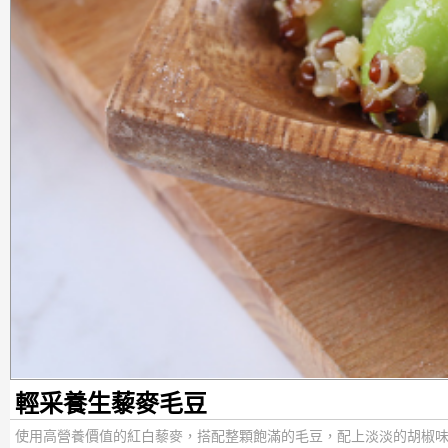
輕采養生藜麥毛豆
使用高營養價值的紅白藜麥，搭配整顆飽滿的毛豆，配上淡淡的胡椒