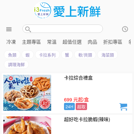
冷凍
主題專區
常溫
超值任選
肉品
折扣專區
名
魚類
蝦
卡拉系列
蟹
軟/貝類
海菜類
調理海鮮
卡拉綜合禮盒
699 元起/盒
24H
超取
超好吃卡拉脆蝦(辣味)