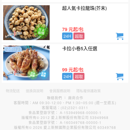
超人氣卡拉龍珠(芥末)
79 元起/包
24H
超取
卡拉小卷5入任選
99 元起/包
24H
超取
物流配送
退換貨說明
會員服務說明
隱私權保護政策
聯絡我們
∣
廠商合作
客服時間：AM 09:30-12:00、PM 1:30~05:00 (週一至週五)
客服電話：(02)2321-0311
食品業登錄字號： A-153949968-00000-1
版權所有© 2012 愛上新鮮股份有限公司 53949968
食品業登錄字號： A-160349768-00000-1
版權所有© 2026 愛上新鮮國際企業股份有限公司 60349768