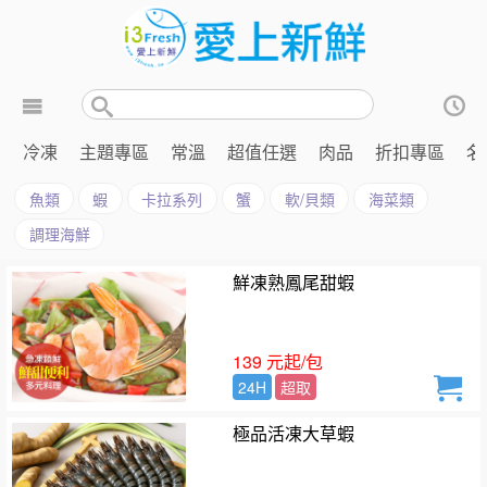
冷凍
主題專區
常溫
超值任選
肉品
折扣專區
名
魚類
蝦
卡拉系列
蟹
軟/貝類
海菜類
調理海鮮
鮮凍熟鳳尾甜蝦
139 元起/包
24H
超取
極品活凍大草蝦