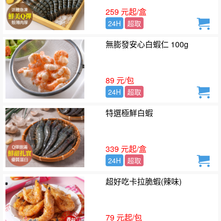
259 元起/盒
24H
超取
無膨發安心白蝦仁 100g
89 元/包
24H
超取
特選極鮮白蝦
339 元起/盒
24H
超取
超好吃卡拉脆蝦(辣味)
79 元起/包