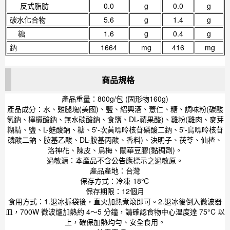
反式脂肪
0.0
g
0.0
g
碳水化合物
5.6
g
1.4
g
糖
1.6
g
0.4
g
鈉
1664
mg
416
mg
商品規格
產品重量：800g/包 (固形物160g)
產品成分：水、雞腿塊(美國)、鹽、紹興酒、薏仁、糖、調味粉(碳酸
氫鈉、檸檬酸鈉、無水碳酸鈉、食鹽、DL-蘋果酸)、雞粉(雞肉、麥芽
糊精、鹽、L-麩酸鈉、糖、5'-次黃嘌呤核苷磷酸二鈉、5'-鳥嘌呤核苷
磷酸二鈉、胺基乙酸、DL-胺基丙酸、香料)、決明子、茯苓、仙楂、
洛神花、陳皮、烏梅、關華豆膠(黏稠劑)。
過敏源：本產品不含公告應標示之過敏原。
產品產地：台灣
保存方式：冷凍-18℃
保存期限：12個月
食用方式：1.退冰拆袋後，直火加熱煮滾即可。2.退冰後倒入微波器
皿，700W 微波爐加熱約 4～5 分鐘，請確認食物中心溫度達 75°C 以
上，確保加熱均勻、安全食用。