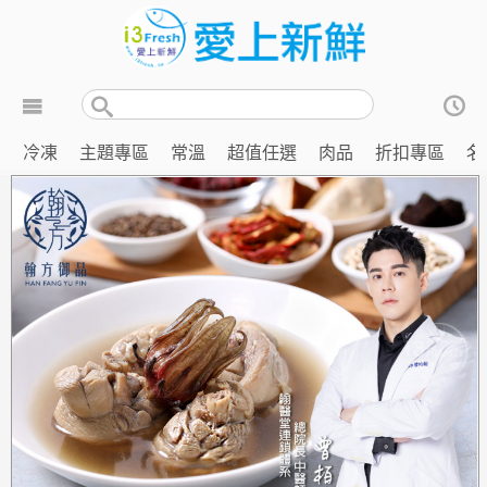
冷凍
主題專區
常溫
超值任選
肉品
折扣專區
名