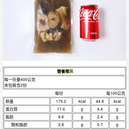
營養標示
每一份量400公克
本包裝含2份
每份
每100公克
熱量
179.2
kcal
44.8
kcal
蛋白質
17.6
g
4.4
g
脂肪
9.6
g
2.4
g
飽和脂肪
2.8
g
0.7
g