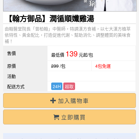
【翰方御品】潤循順孅雞湯
由翰醫堂院長「曾柏翰」中醫師，特調漢方食補，以七大漢方植萃
依特性、黃金配比，打造促進代謝、幫助消化、調整體質的美味食
補！
139
售價
最低價
元起/包
原價
239
/包
4包免運
活動
配送方式
24H
超取
加入購物車
立即購買