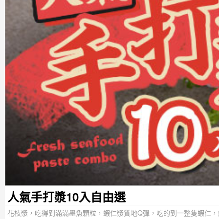
人氣手打漿10入自由選
花枝漿，吃得到滿滿墨魚顆粒，蝦仁漿質地Q彈，吃的到一整隻蝦仁，